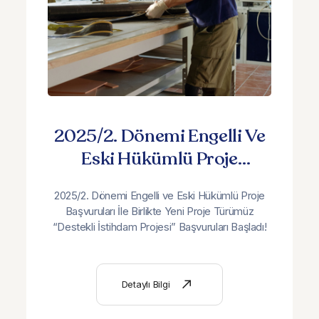
2025/2. Dönemi Engelli Ve
Eski Hükümlü Proje
Başvuruları İle Birlikte Yeni
2025/2. Dönemi Engelli ve Eski Hükümlü Proje
Proje Türümüz “Destekli
Başvuruları İle Birlikte Yeni Proje Türümüz
İstihdam Projesi”
“Destekli İstihdam Projesi” Başvuruları Başladı!
Başvuruları Başladı
Detaylı Bilgi