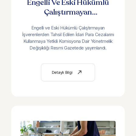
Engelli Ve Eski Hükümlü
Çalıştırmayan
İşverenlerden Tahsil Edilen
Engelli ve Eski Hükümlü Çalıştırmayan
İdari Para Cezalarını
İşverenlerden Tahsil Edilen İdari Para Cezalarını
Kullanmaya Yetkili
Kullanmaya Yetkili Komisyona Dair Yönetmelik
Değişikliği Resmi Gazetede yayımlandı.
Komisyona Dair
Yönetmelik’te Değişiklik
Yapıldı
Detaylı Bilgi