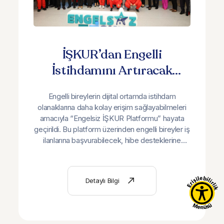
İŞKUR’dan Engelli
İstihdamını Artıracak
Reform Niteliğinde
Engelli bireylerin dijital ortamda istihdam
Yenilikler
olanaklarına daha kolay erişim sağlayabilmeleri
amacıyla “Engelsiz İŞKUR Platformu” hayata
geçirildi. Bu platform üzerinden engelli bireyler iş
ilanlarına başvurabilecek, hibe desteklerine
erişebilecek ve tüm süreçleri çevrim içi
yürütebilecek. Aynı zamanda işverenler de
sistem üzerinden engelli aday havuzuna ulaşarak
Detaylı Bilgi
nitelikli eşleştirme imkânı elde edebilecek.