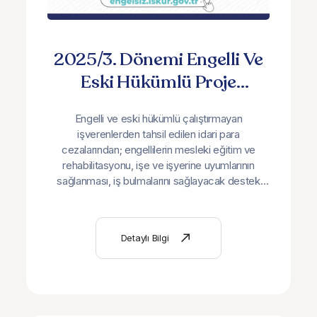
2025/3. Dönemi Engelli Ve
Eski Hükümlü Proje
Başvuruları Başladı!
Engelli ve eski hükümlü çalıştırmayan
işverenlerden tahsil edilen idari para
cezalarından; engellilerin mesleki eğitim ve
rehabilitasyonu, işe ve işyerine uyumlarının
sağlanması, iş bulmalarını sağlayacak destek
teknolojileri, korumalı işyeri desteğine yönelik
projeler, destekli istihdam projeleri ve engelliler
ile eski hükümlülerin kendi işini kurmaları için
Detaylı Bilgi
hazırlanacak projelere destek verilecektir.