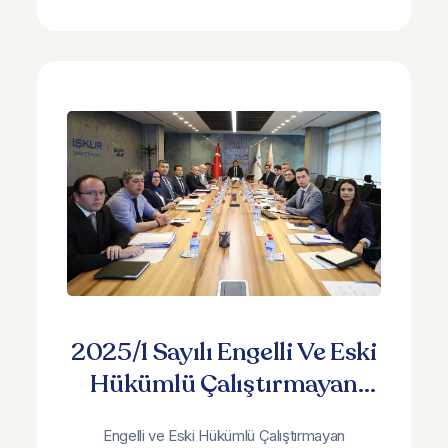
2025/1 Sayılı Engelli Ve Eski
Hükümlü Çalıştırmayan
İşverenlerden Tahsil Edilen
Engelli ve Eski Hükümlü Çalıştırmayan
İdari Para Cezalarını