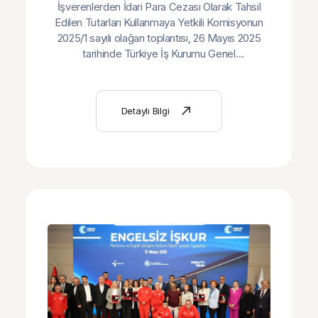
İşverenlerden İdari Para Cezası Olarak Tahsil
Kullanmaya Yetkili
Edilen Tutarları Kullanmaya Yetkili Komisyonun
2025/1 sayılı olağan toplantısı, 26 Mayıs 2025
Komisyon Toplantısı Yapıldı
tarihinde Türkiye İş Kurumu Genel
Müdürlüğü’nde düzenlendi.
Detaylı Bilgi