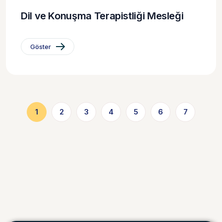
Dil ve Konuşma Terapistliği Mesleği
Göster
1
2
3
4
5
6
7