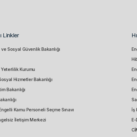
ı Linkler
Hı
 ve Sosyal Güvenlik Bakanlığı
En
Hi
 Yeterlilik Kurumu
En
Sosyal Hizmetler Bakanlığı
En
itim Bakanlığı
En
Bakanlığı
Sa
Engelli Kamu Personeli Seçme Sınavı
İş
gelsiz İletişim Merkezi
E-
Cİ