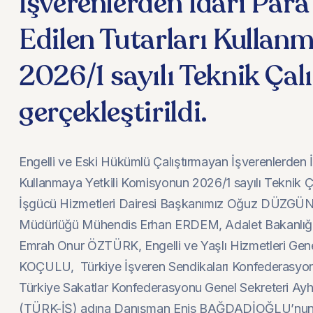
İşverenlerden İdari Para
Edilen Tutarları Kullan
2026/1 sayılı Teknik Ça
gerçekleştirildi.
Engelli ve Eski Hükümlü Çalıştırmayan İşverenlerden İd
Kullanmaya Yetkili Komisyonun 2026/1 sayılı Teknik Ç
İşgücü Hizmetleri Dairesi Başkanımız Oğuz DÜZGÜN’ü
Müdürlüğü Mühendis Erhan ERDEM, Adalet Bakanlığı 
Emrah Onur ÖZTÜRK, Engelli ve Yaşlı Hizmetleri Gen
KOÇULU, Türkiye İşveren Sendikaları Konfederasyon
Türkiye Sakatlar Konfederasyonu Genel Sekreteri Ay
(TÜRK-İŞ) adına Danışman Enis BAĞDADİOĞLU’nun katı