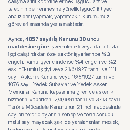
çalışmalarını koordine etmek, işgücü arz ve
talebinin belirlenmesine yönelik işgücü ihtiyaç
analizlerini yapmak, yaptırmak." Kurumumuz
görevleri arasında yer almaktadır.
Ayrıca,
4857 sayılı İş Kanunu 30 uncu
maddesine göre
işverenler elli veya daha fazla
işçi çalıştırdıkları özel sektör işyerlerinde
%3
engelli, kamu işyerlerinde ise
%4
engelli ve
%2
eski hükümlü işçiyi veya 21/6/1927 tarihli ve 1111
sayılı Askerlik Kanunu veya 16/6/1927 tarihli ve
1076 sayılı Yedek Subaylar ve Yedek Askeri
Memurlar Kanunu kapsamına giren ve askerlik
hizmetini yaparken 12/4/1991 tarihli ve 3713 sayılı
Terörle Mücadele Kanununun 21 inci maddesinde
sayılan terör olaylarının sebep ve tesiri sonucu
malul sayılmayacak şekilde yaralananları meslek,
beden ve ruhi durumlarına uygun işlerde